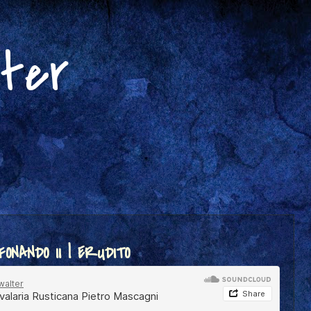
lter
FONANDO II | ERUDITO