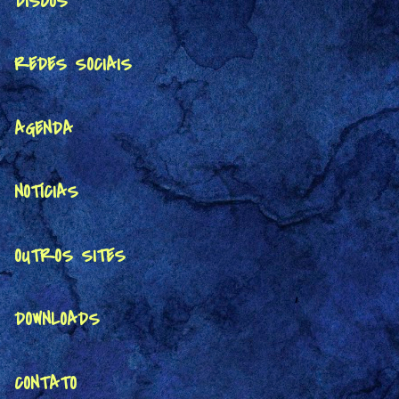
DISCOS
REDES SOCIAIS
AGENDA
NOTÍCIAS
OUTROS SITES
DOWNLOADS
CONTATO